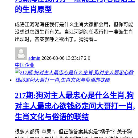
的生肖原型
成语江河湖海任我行是什么生肖大家都会用，但你可能
没想过它跟生肖有关。当江河湖海任我行打一准确生肖
出现时，答案就呼之欲出了。猜猜看...
admin
2026-08-06 13:23:17
2
0
中国企业
217期:狗对主人最忠心是什么生肖,狗
对主人最忠心欲钱必定问大哥打一肖,
生肖文化与俗语的联结
很多人都猜“苹果”，但正确答案其实是“橘子”？关于狗