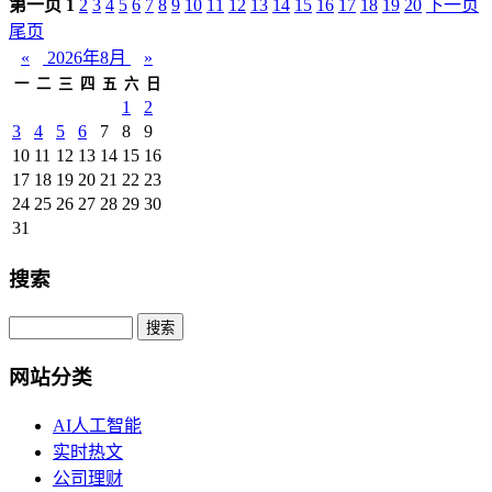
第一页
1
2
3
4
5
6
7
8
9
10
11
12
13
14
15
16
17
18
19
20
下一页
尾页
«
2026年8月
»
一
二
三
四
五
六
日
1
2
3
4
5
6
7
8
9
10
11
12
13
14
15
16
17
18
19
20
21
22
23
24
25
26
27
28
29
30
31
搜索
Search
网站分类
AI人工智能
实时热文
公司理财