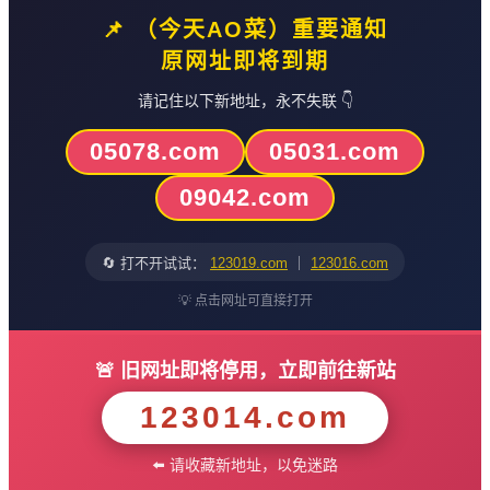
📌 （今天AO菜）重要通知
原网址即将到期
请记住以下新地址，永不失联 👇
05078.com
05031.com
09042.com
🔄 打不开试试：
123019.com
｜
123016.com
💡 点击网址可直接打开
🚨 旧网址即将停用，立即前往新站
123014.com
⬅️ 请收藏新地址，以免迷路