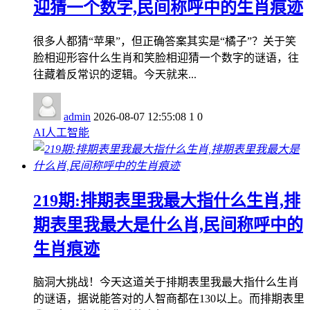
迎猜一个数字,民间称呼中的生肖痕迹
很多人都猜“苹果”，但正确答案其实是“橘子”？关于笑
脸相迎形容什么生肖和笑脸相迎猜一个数字的谜语，往
往藏着反常识的逻辑。今天就来...
admin
2026-08-07 12:55:08
1
0
AI人工智能
219期:排期表里我最大指什么生肖,排
期表里我最大是什么肖,民间称呼中的
生肖痕迹
脑洞大挑战！今天这道关于排期表里我最大指什么生肖
的谜语，据说能答对的人智商都在130以上。而排期表里