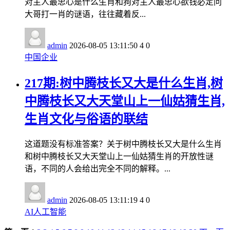
对主人最忠心是什么生肖和狗对主人最忠心欲钱必定问
大哥打一肖的谜语，往往藏着反...
admin
2026-08-05 13:11:50
4
0
中国企业
217期:树中腾枝长又大是什么生肖,树
中腾枝长又大天堂山上一仙姑猜生肖,
生肖文化与俗语的联结
这道题没有标准答案？关于树中腾枝长又大是什么生肖
和树中腾枝长又大天堂山上一仙姑猜生肖的开放性谜
语，不同的人会给出完全不同的解释。...
admin
2026-08-05 13:11:19
4
0
AI人工智能