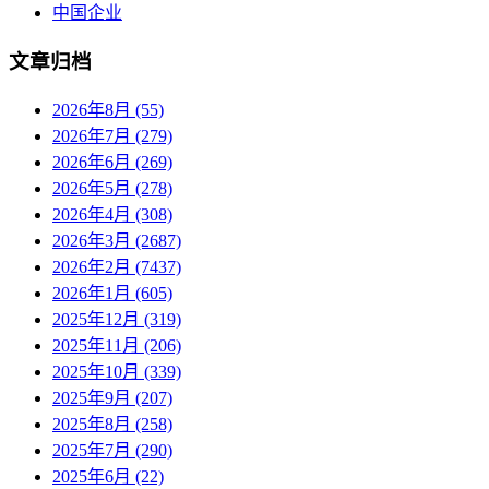
中国企业
文章归档
2026年8月 (55)
2026年7月 (279)
2026年6月 (269)
2026年5月 (278)
2026年4月 (308)
2026年3月 (2687)
2026年2月 (7437)
2026年1月 (605)
2025年12月 (319)
2025年11月 (206)
2025年10月 (339)
2025年9月 (207)
2025年8月 (258)
2025年7月 (290)
2025年6月 (22)