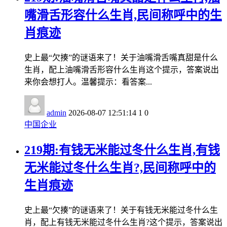
嘴滑舌形容什么生肖,民间称呼中的生
肖痕迹
史上最“欠揍”的谜语来了！关于油嘴滑舌嘴真甜是什么
生肖，配上油嘴滑舌形容什么生肖这个提示，答案说出
来你会想打人。温馨提示：看答案...
admin
2026-08-07 12:51:14
1
0
中国企业
219期:有钱无米能过冬什么生肖,有钱
无米能过冬什么生肖?,民间称呼中的
生肖痕迹
史上最“欠揍”的谜语来了！关于有钱无米能过冬什么生
肖，配上有钱无米能过冬什么生肖?这个提示，答案说出