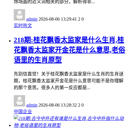
饰场面的近义词相关的部分，解析得非...
admin
2026-08-06 13:29:41
2
0
实时热文
218期:桂花飘香太监家是什么生肖,桂
花飘香太监家开金花是什么意思,老俗
语里的生肖原型
先别信直觉！关于桂花飘香太监家是什么生肖的生肖谜
题，桂花飘香太监家开金花是什么意思可能不是你理解
的那个意思。很多人的第一反应都是...
admin
2026-08-06 13:28:32
2
0
中国企业