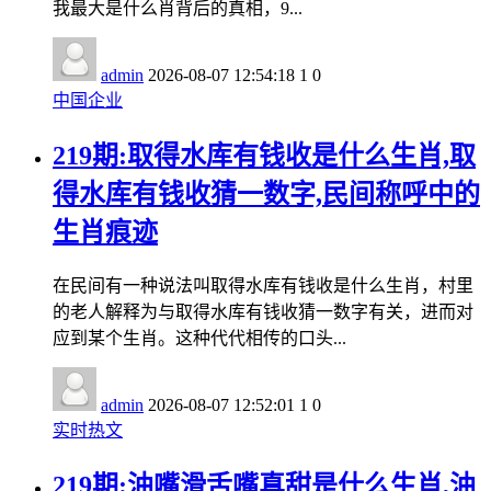
我最大是什么肖背后的真相，9...
admin
2026-08-07 12:54:18
1
0
中国企业
219期:取得水库有钱收是什么生肖,取
得水库有钱收猜一数字,民间称呼中的
生肖痕迹
在民间有一种说法叫取得水库有钱收是什么生肖，村里
的老人解释为与取得水库有钱收猜一数字有关，进而对
应到某个生肖。这种代代相传的口头...
admin
2026-08-07 12:52:01
1
0
实时热文
219期:油嘴滑舌嘴真甜是什么生肖,油